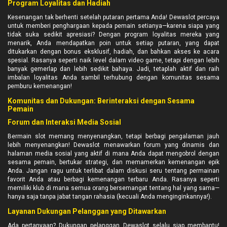
Program Loyalitas dan Hadiah
Kesenangan tak berhenti setelah putaran pertama Anda! Dewaslot percaya
untuk memberi penghargaan kepada pemain setianya—karena siapa yang
tidak suka sedikit apresiasi? Dengan program loyalitas mereka yang
menarik, Anda mendapatkan poin untuk setiap putaran, yang dapat
ditukarkan dengan bonus eksklusif, hadiah, dan bahkan akses ke acara
spesial. Rasanya seperti naik level dalam video game, tetapi dengan lebih
banyak gemerlap dan lebih sedikit bahaya. Jadi, tetaplah aktif dan raih
imbalan loyalitas Anda sambil terhubung dengan komunitas sesama
pemburu kemenangan!
Komunitas dan Dukungan: Berinteraksi dengan Sesama
Pemain
Forum dan Interaksi Media Sosial
Bermain slot memang menyenangkan, tetapi berbagi pengalaman jauh
lebih menyenangkan! Dewaslot menawarkan forum yang dinamis dan
halaman media sosial yang aktif di mana Anda dapat mengobrol dengan
sesama pemain, bertukar strategi, dan memamerkan kemenangan epik
Anda. Jangan ragu untuk terlibat dalam diskusi seru tentang permainan
favorit Anda atau berbagi kemenangan terbaru Anda. Rasanya seperti
memiliki klub di mana semua orang bersemangat tentang hal yang sama—
hanya saja tanpa jabat tangan rahasia (kecuali Anda menginginkannya!).
Layanan Dukungan Pelanggan yang Ditawarkan
Ada pertanyaan? Dukungan pelanggan Dewaslot selalu siap membantu!