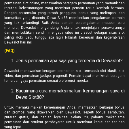
permainan slot online, menawarkan beragam permainan yang menarik dan
reputasi keberuntungan yang membuat pemain terus kembali bermain.
Dengan antarmuka yang ramah pengguna, bonus yang melimpah, dan
komunitas yang dinamis, Dewa Slot88 memberikan pengalaman bermain
yang tak tertandingi. Baik Anda pemain berpengalaman maupun baru
memulai, Dewaslot mengundang Anda untuk menjelajahi penawarannya
dan membuktikan sendiri mengapa situs ini disebut sebagai situs slot
paling Hoki. Jadi, tunggu apa lagi? Nikmati keseruan dan kegembiraan
Dewaslot hari ini!
(FAQ)
Jenis permainan apa saja yang tersedia di Dewaslot?
Dewaslot menawarkan beragam permainan slot, termasuk slot klasik, slot
video, dan permainan jackpot progresif. Pemain dapat menikmati beragam
tema dan gaya permainan sesuai preferensi mereka.
Bagaimana cara memaksimalkan kemenangan saya di
Dewa Slot88?
Untuk memaksimalkan kemenangan Anda, manfaatkan berbagai bonus
dan promosi yang ditawarkan oleh Dewaslot, seperti bonus sambutan,
putaran gratis, dan hadiah loyalitas. Selain itu, pahami mekanisme
permainan dan struktur pembayaran untuk membuat keputusan taruhan
yang tepat.