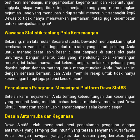
testimoni membanjiri, menggambarkan kegembiraan dan keberuntungan.
Lagipula, siapa yang tidak ingin menjadi orang yang memenangkan
sejumlah uang yang mengubah hidup sambil menyeruput secangkir kopi?
Dewaslot tidak hanya menawarkan permainan, tetapi juga kesempatan
untuk mewujudkan impian!
Wawasan Statistik tentang Pola Kemenangan
Sekarang, mari kita mulai! Secara statistik, Dewaslot menunjukkan tingkat
pembayaran yang lebih tinggi dari rata-rata, yang berarti peluang Anda
untuk menang besar lebih besar di sini daripada di surga slot pada
umumnya. Dengan analitik data yang mendukung pola kemenangan
mereka, ini bukan hanya soal keberuntungan; melainkan peluang yang
diperhitungkan dengan matang untuk menguntungkan Anda. Padukan ini
dengan sensasi bermain, dan Anda memiliki resep untuk tidak hanya
kesenangan tetapi juga potensi kesuksesan!
Pengalaman Pengguna: Menavigasi Platform Dewa Slot88
Setelah kami meyakinkan Anda tentang keberuntungan dan kesenangan
yang menanti Anda, mari kita bahas betapa mudahnya menavigasi Dewa
Slot88. Peringatan spoiler: Lebih lancar daripada selai kacang segar!
Desain Antarmuka dan Kegunaan
Dewa Slot88 telah menguasai seni pengalaman pengguna dengan
antarmuka yang ramping dan intuitif yang terasa senyaman kursi favorit
Anda. Dengan navigasi yang jelas dan desain yang berfokus pada