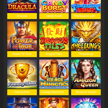
Dracula
Candy Burst
Thanksgiving Blast
Power Of Thor
DragonTiles
ThreeKings
Frenzyshot
Iceage Mammoths
Amazon Queen