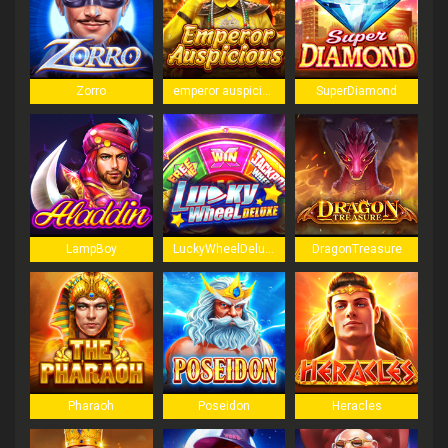
Zorro
emperor auspicious
SuperDiamond
LampBoy
LuckyWheelDeluxe
DragonTreasure
Pharaoh
Poseidon
Heracles