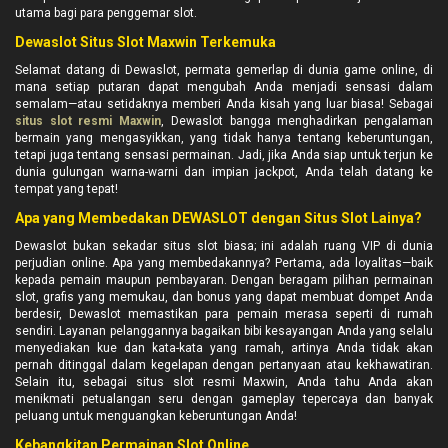
utama bagi para penggemar slot.
Dewaslot Situs Slot Maxwin Terkemuka
Selamat datang di Dewaslot, permata gemerlap di dunia game online, di
mana setiap putaran dapat mengubah Anda menjadi sensasi dalam
semalam—atau setidaknya memberi Anda kisah yang luar biasa! Sebagai
situs slot resmi Maxwin
, Dewaslot bangga menghadirkan pengalaman
bermain yang mengasyikkan, yang tidak hanya tentang keberuntungan,
tetapi juga tentang sensasi permainan. Jadi, jika Anda siap untuk terjun ke
dunia gulungan warna-warni dan impian jackpot, Anda telah datang ke
tempat yang tepat!
Apa yang Membedakan DEWASLOT dengan Situs Slot Lainya?
Dewaslot bukan sekadar situs slot biasa; ini adalah ruang VIP di dunia
perjudian online. Apa yang membedakannya? Pertama, ada loyalitas—baik
kepada pemain maupun pembayaran. Dengan beragam pilihan permainan
slot, grafis yang memukau, dan bonus yang dapat membuat dompet Anda
berdesir, Dewaslot memastikan para pemain merasa seperti di rumah
sendiri. Layanan pelanggannya bagaikan bibi kesayangan Anda yang selalu
menyediakan kue dan kata-kata yang ramah, artinya Anda tidak akan
pernah ditinggal dalam kegelapan dengan pertanyaan atau kekhawatiran.
Selain itu, sebagai situs slot resmi Maxwin, Anda tahu Anda akan
menikmati petualangan seru dengan gameplay tepercaya dan banyak
peluang untuk menguangkan keberuntungan Anda!
Kebangkitan Permainan Slot Online