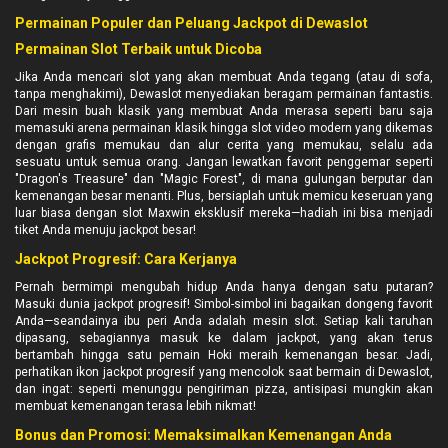
Permainan Populer dan Peluang Jackpot di Dewaslot
Permainan Slot Terbaik untuk Dicoba
Jika Anda mencari slot yang akan membuat Anda tegang (atau di sofa,
tanpa menghakimi), Dewaslot menyediakan beragam permainan fantastis.
Dari mesin buah klasik yang membuat Anda merasa seperti baru saja
memasuki arena permainan klasik hingga slot video modern yang dikemas
dengan grafis memukau dan alur cerita yang memukau, selalu ada
sesuatu untuk semua orang. Jangan lewatkan favorit penggemar seperti
"Dragon's Treasure" dan "Magic Forest", di mana gulungan berputar dan
kemenangan besar menanti. Plus, bersiaplah untuk memicu keseruan yang
luar biasa dengan slot Maxwin eksklusif mereka—hadiah ini bisa menjadi
tiket Anda menuju jackpot besar!
Jackpot Progresif: Cara Kerjanya
Pernah bermimpi mengubah hidup Anda hanya dengan satu putaran?
Masuki dunia jackpot progresif! Simbol-simbol ini bagaikan dongeng favorit
Anda—seandainya ibu peri Anda adalah mesin slot. Setiap kali taruhan
dipasang, sebagiannya masuk ke dalam jackpot, yang akan terus
bertambah hingga satu pemain Hoki meraih kemenangan besar. Jadi,
perhatikan ikon jackpot progresif yang mencolok saat bermain di Dewaslot,
dan ingat: seperti menunggu pengiriman pizza, antisipasi mungkin akan
membuat kemenangan terasa lebih nikmat!
Bonus dan Promosi: Memaksimalkan Kemenangan Anda