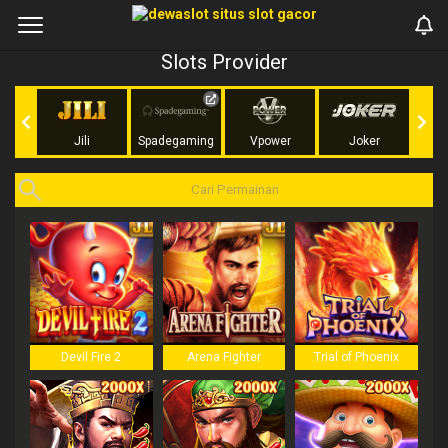
Slots Provider
t
Jili
Spadegaming
Vpower
Joker
Ha
Devil Fire 2
Arena Fighter
Trial of Phoenix