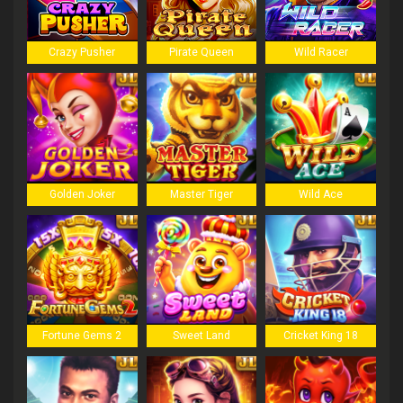
Crazy Pusher
Pirate Queen
Wild Racer
Golden Joker
Master Tiger
Wild Ace
Fortune Gems 2
Sweet Land
Cricket King 18