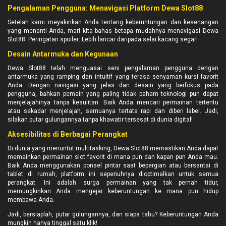
Pengalaman Pengguna: Menavigasi Platform Dewa Slot88
Setelah kami meyakinkan Anda tentang keberuntungan dan kesenangan
yang menanti Anda, mari kita bahas betapa mudahnya menavigasi Dewa
Slot88. Peringatan spoiler: Lebih lancar daripada selai kacang segar!
Desain Antarmuka dan Kegunaan
Dewa Slot88 telah menguasai seni pengalaman pengguna dengan
antarmuka yang ramping dan intuitif yang terasa senyaman kursi favorit
Anda. Dengan navigasi yang jelas dan desain yang berfokus pada
pengguna, bahkan pemain yang paling tidak paham teknologi pun dapat
menjelajahinya tanpa kesulitan. Baik Anda mencari permainan tertentu
atau sekadar menjelajah, semuanya tertata rapi dan diberi label. Jadi,
silakan putar gulungannya tanpa khawatir tersesat di dunia digital!
Aksesibilitas di Berbagai Perangkat
Di dunia yang menuntut multitasking, Dewa Slot88 memastikan Anda dapat
memainkan permainan slot favorit di mana pun dan kapan pun Anda mau.
Baik Anda menggunakan ponsel pintar saat bepergian atau bersantai di
tablet di rumah, platform ini sepenuhnya dioptimalkan untuk semua
perangkat. Ini adalah surga permainan yang tak pernah tidur,
memungkinkan Anda mengejar keberuntungan ke mana pun hidup
membawa Anda.
Jadi, bersiaplah, putar gulungannya, dan siapa tahu? Keberuntungan Anda
mungkin hanya tinggal satu klik!