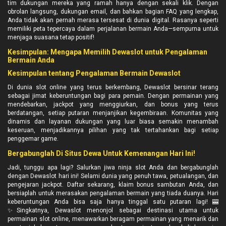
tim dukungan mereka yang ramah hanya dengan sekali klik. Dengan
obrolan langsung, dukungan email, dan bahkan bagian FAQ yang lengkap,
Anda tidak akan pernah merasa tersesat di dunia digital. Rasanya seperti
memiliki peta tepercaya dalam perjalanan bermain Anda—sempurna untuk
menjaga suasana tetap positif!
Kesimpulan: Mengapa Memilih Dewaslot untuk Pengalaman
Bermain Anda
Kesimpulan tentang Pengalaman Bermain Dewaslot
Di dunia slot online yang terus berkembang, Dewaslot bersinar terang
sebagai jimat keberuntungan bagi para pemain. Dengan permainan yang
mendebarkan, jackpot yang menggiurkan, dan bonus yang terus
berdatangan, setiap putaran menjanjikan kegembiraan. Komunitas yang
dinamis dan layanan dukungan yang luar biasa semakin menambah
keseruan, menjadikannya pilihan yang tak tertahankan bagi setiap
penggemar game.
Bergabunglah Di Situs Dewa Untuk Kemenangan Hari Ini!
Jadi, tunggu apa lagi? Salurkan jiwa ninja slot Anda dan bergabunglah
dengan Dewaslot hari ini! Selami dunia yang penuh tawa, petualangan, dan
pengejaran jackpot. Daftar sekarang, klaim bonus sambutan Anda, dan
bersiaplah untuk merasakan pengalaman bermain yang tiada duanya. Hari
keberuntungan Anda bisa saja hanya tinggal satu putaran lagi! 🎰
✨Singkatnya, Dewaslot menonjol sebagai destinasi utama untuk
permainan slot online, menawarkan beragam permainan yang menarik dan