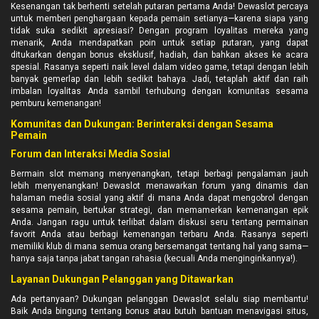
Kesenangan tak berhenti setelah putaran pertama Anda! Dewaslot percaya
untuk memberi penghargaan kepada pemain setianya—karena siapa yang
tidak suka sedikit apresiasi? Dengan program loyalitas mereka yang
menarik, Anda mendapatkan poin untuk setiap putaran, yang dapat
ditukarkan dengan bonus eksklusif, hadiah, dan bahkan akses ke acara
spesial. Rasanya seperti naik level dalam video game, tetapi dengan lebih
banyak gemerlap dan lebih sedikit bahaya. Jadi, tetaplah aktif dan raih
imbalan loyalitas Anda sambil terhubung dengan komunitas sesama
pemburu kemenangan!
Komunitas dan Dukungan: Berinteraksi dengan Sesama
Pemain
Forum dan Interaksi Media Sosial
Bermain slot memang menyenangkan, tetapi berbagi pengalaman jauh
lebih menyenangkan! Dewaslot menawarkan forum yang dinamis dan
halaman media sosial yang aktif di mana Anda dapat mengobrol dengan
sesama pemain, bertukar strategi, dan memamerkan kemenangan epik
Anda. Jangan ragu untuk terlibat dalam diskusi seru tentang permainan
favorit Anda atau berbagi kemenangan terbaru Anda. Rasanya seperti
memiliki klub di mana semua orang bersemangat tentang hal yang sama—
hanya saja tanpa jabat tangan rahasia (kecuali Anda menginginkannya!).
Layanan Dukungan Pelanggan yang Ditawarkan
Ada pertanyaan? Dukungan pelanggan Dewaslot selalu siap membantu!
Baik Anda bingung tentang bonus atau butuh bantuan menavigasi situs,