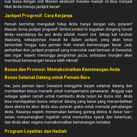
luar biasa dengan slot Maxwin eksklusif mereka—hadiah ini bisa menjadi
tiket Anda menuju jackpot besar!
Jackpot Progresif: Cara Kerjanya
Pernah bermimpi mengubah hidup Anda hanya dengan satu putaran?
Masuki dunia jackpot progresif! Simbol-simbol ini bagaikan dongeng favorit
Anda—seandainya ibu peri Anda adalah mesin slot. Setiap kali taruhan
dipasang, sebagiannya masuk ke dalam jackpot, yang akan terus
bertambah hingga satu pemain Hoki meraih kemenangan besar. Jadi,
perhatikan ikon jackpot progresif yang mencolok saat bermain di Dewaslot,
dan ingat: seperti menunggu pengiriman pizza, antisipasi mungkin akan
membuat kemenangan terasa lebih nikmat!
Bonus dan Promosi: Memaksimalkan Kemenangan Anda
Bonus Selamat Datang untuk Pemain Baru
Hai, para pemain baru! Dewaslot menggelar karpet selamat datang dan
memberikan bonus menarik untuk mempermanis penawaran. Anggap saja
sebagai ajakan ramah untuk membantu Anda terjun ke dunia slot. Anda
bisa mendapatkan bonus selamat datang yang besar yang menambahkan
dana ekstra ke akun Anda atau putaran gratis untuk memulai petualangan
Anda. Rasanya seperti menemukan kentang goreng ekstra di dasar tas—
selalu menyenangkan! Ingatlah untuk memeriksa syarat dan ketentuan,
dan Anda akan segera memaksimalkan kemenangan tersebut.
Program Loyalitas dan Hadiah