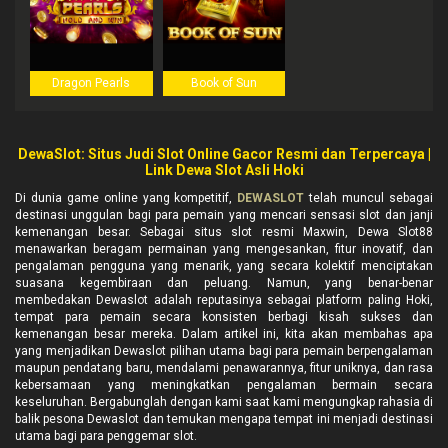
Dragon Pearls
Book of Sun
DewaSlot: Situs Judi Slot Online Gacor Resmi dan Terpercaya |
Link Dewa Slot Asli Hoki
Di dunia game online yang kompetitif,
DEWASLOT
telah muncul sebagai
destinasi unggulan bagi para pemain yang mencari sensasi slot dan janji
kemenangan besar. Sebagai situs slot resmi Maxwin, Dewa Slot88
menawarkan beragam permainan yang mengesankan, fitur inovatif, dan
pengalaman pengguna yang menarik, yang secara kolektif menciptakan
suasana kegembiraan dan peluang. Namun, yang benar-benar
membedakan Dewaslot adalah reputasinya sebagai platform paling Hoki,
tempat para pemain secara konsisten berbagi kisah sukses dan
kemenangan besar mereka. Dalam artikel ini, kita akan membahas apa
yang menjadikan Dewaslot pilihan utama bagi para pemain berpengalaman
maupun pendatang baru, mendalami penawarannya, fitur uniknya, dan rasa
kebersamaan yang meningkatkan pengalaman bermain secara
keseluruhan. Bergabunglah dengan kami saat kami mengungkap rahasia di
balik pesona Dewaslot dan temukan mengapa tempat ini menjadi destinasi
utama bagi para penggemar slot.