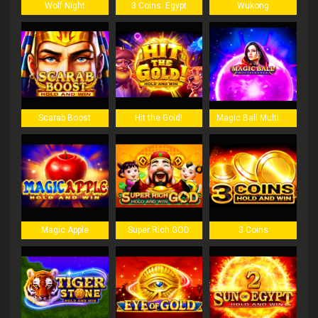
Wolf Night
3 Coins: Egypt
Wukong
Scarab Boost
Hit the Gold!
Magic Ball Multichance
Magic Apple
Super Rich GOD
3 Coins