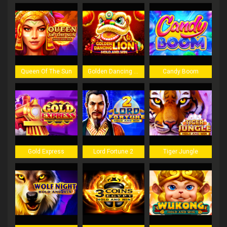
Queen Of The Sun
Golden Dancing Lion
Candy Boom
Gold Express
Lord Fortune 2
Tiger Jungle