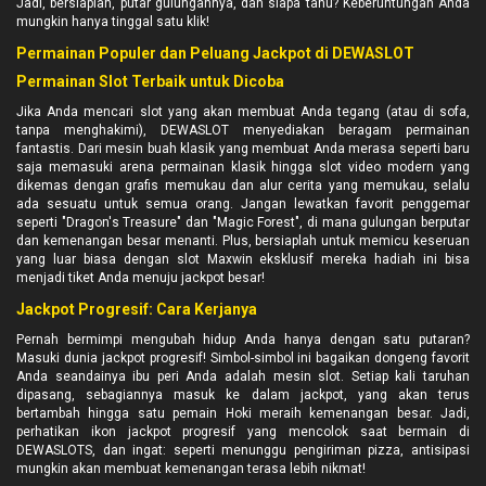
Jadi, bersiaplah, putar gulungannya, dan siapa tahu? Keberuntungan Anda
mungkin hanya tinggal satu klik!
Permainan Populer dan Peluang Jackpot di DEWASLOT
Permainan Slot Terbaik untuk Dicoba
Jika Anda mencari slot yang akan membuat Anda tegang (atau di sofa,
tanpa menghakimi), DEWASLOT menyediakan beragam permainan
fantastis. Dari mesin buah klasik yang membuat Anda merasa seperti baru
saja memasuki arena permainan klasik hingga slot video modern yang
dikemas dengan grafis memukau dan alur cerita yang memukau, selalu
ada sesuatu untuk semua orang. Jangan lewatkan favorit penggemar
seperti "Dragon's Treasure" dan "Magic Forest", di mana gulungan berputar
dan kemenangan besar menanti. Plus, bersiaplah untuk memicu keseruan
yang luar biasa dengan slot Maxwin eksklusif mereka hadiah ini bisa
menjadi tiket Anda menuju jackpot besar!
Jackpot Progresif: Cara Kerjanya
Pernah bermimpi mengubah hidup Anda hanya dengan satu putaran?
Masuki dunia jackpot progresif! Simbol-simbol ini bagaikan dongeng favorit
Anda seandainya ibu peri Anda adalah mesin slot. Setiap kali taruhan
dipasang, sebagiannya masuk ke dalam jackpot, yang akan terus
bertambah hingga satu pemain Hoki meraih kemenangan besar. Jadi,
perhatikan ikon jackpot progresif yang mencolok saat bermain di
DEWASLOTS, dan ingat: seperti menunggu pengiriman pizza, antisipasi
mungkin akan membuat kemenangan terasa lebih nikmat!