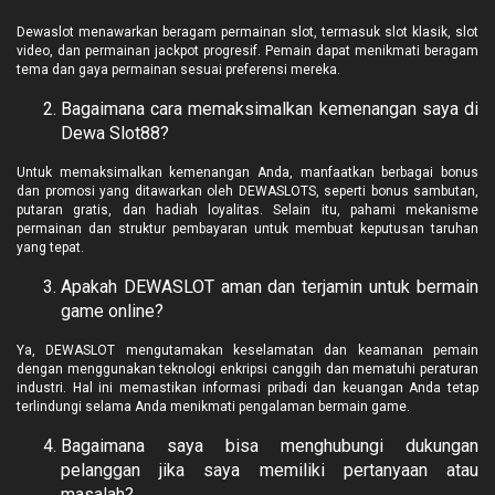
Dewaslot menawarkan beragam permainan slot, termasuk slot klasik, slot
video, dan permainan jackpot progresif. Pemain dapat menikmati beragam
tema dan gaya permainan sesuai preferensi mereka.
Bagaimana cara memaksimalkan kemenangan saya di
Dewa Slot88?
Untuk memaksimalkan kemenangan Anda, manfaatkan berbagai bonus
dan promosi yang ditawarkan oleh DEWASLOTS, seperti bonus sambutan,
putaran gratis, dan hadiah loyalitas. Selain itu, pahami mekanisme
permainan dan struktur pembayaran untuk membuat keputusan taruhan
yang tepat.
Apakah DEWASLOT aman dan terjamin untuk bermain
game online?
Ya, DEWASLOT mengutamakan keselamatan dan keamanan pemain
dengan menggunakan teknologi enkripsi canggih dan mematuhi peraturan
industri. Hal ini memastikan informasi pribadi dan keuangan Anda tetap
terlindungi selama Anda menikmati pengalaman bermain game.
Bagaimana saya bisa menghubungi dukungan
pelanggan jika saya memiliki pertanyaan atau
masalah?