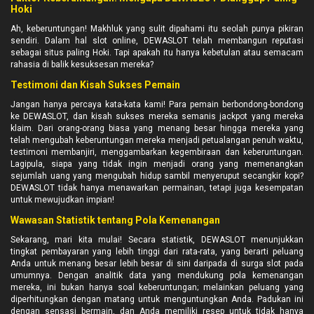
Hoki
Ah, keberuntungan! Makhluk yang sulit dipahami itu seolah punya pikiran
sendiri. Dalam hal slot online, DEWASLOT telah membangun reputasi
sebagai situs paling Hoki. Tapi apakah itu hanya kebetulan atau semacam
rahasia di balik kesuksesan mereka?
Testimoni dan Kisah Sukses Pemain
Jangan hanya percaya kata-kata kami! Para pemain berbondong-bondong
ke DEWASLOT, dan kisah sukses mereka semanis jackpot yang mereka
klaim. Dari orang-orang biasa yang menang besar hingga mereka yang
telah mengubah keberuntungan mereka menjadi petualangan penuh waktu,
testimoni membanjiri, menggambarkan kegembiraan dan keberuntungan.
Lagipula, siapa yang tidak ingin menjadi orang yang memenangkan
sejumlah uang yang mengubah hidup sambil menyeruput secangkir kopi?
DEWASLOT tidak hanya menawarkan permainan, tetapi juga kesempatan
untuk mewujudkan impian!
Wawasan Statistik tentang Pola Kemenangan
Sekarang, mari kita mulai! Secara statistik, DEWASLOT menunjukkan
tingkat pembayaran yang lebih tinggi dari rata-rata, yang berarti peluang
Anda untuk menang besar lebih besar di sini daripada di surga slot pada
umumnya. Dengan analitik data yang mendukung pola kemenangan
mereka, ini bukan hanya soal keberuntungan; melainkan peluang yang
diperhitungkan dengan matang untuk menguntungkan Anda. Padukan ini
dengan sensasi bermain, dan Anda memiliki resep untuk tidak hanya