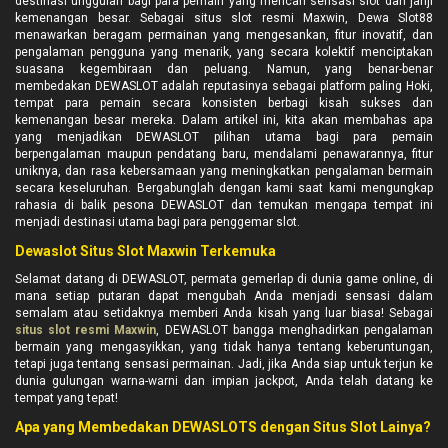
destinasi unggulan bagi para pemain yang mencari sensasi slot dan janji
kemenangan besar. Sebagai situs slot resmi Maxwin, Dewa Slot88
menawarkan beragam permainan yang mengesankan, fitur inovatif, dan
pengalaman pengguna yang menarik, yang secara kolektif menciptakan
suasana kegembiraan dan peluang. Namun, yang benar-benar
membedakan DEWASLOT adalah reputasinya sebagai platform paling Hoki,
tempat para pemain secara konsisten berbagi kisah sukses dan
kemenangan besar mereka. Dalam artikel ini, kita akan membahas apa
yang menjadikan DEWASLOT pilihan utama bagi para pemain
berpengalaman maupun pendatang baru, mendalami penawarannya, fitur
uniknya, dan rasa kebersamaan yang meningkatkan pengalaman bermain
secara keseluruhan. Bergabunglah dengan kami saat kami mengungkap
rahasia di balik pesona DEWASLOT dan temukan mengapa tempat ini
menjadi destinasi utama bagi para penggemar slot.
Dewaslot Situs Slot Maxwin Terkemuka
Selamat datang di DEWASLOT, permata gemerlap di dunia game online, di
mana setiap putaran dapat mengubah Anda menjadi sensasi dalam
semalam atau setidaknya memberi Anda kisah yang luar biasa! Sebagai
situs slot resmi Maxwin
, DEWASLOT bangga menghadirkan pengalaman
bermain yang mengasyikkan, yang tidak hanya tentang keberuntungan,
tetapi juga tentang sensasi permainan. Jadi, jika Anda siap untuk terjun ke
dunia gulungan warna-warni dan impian jackpot, Anda telah datang ke
tempat yang tepat!
Apa yang Membedakan DEWASLOTS dengan Situs Slot Lainya?