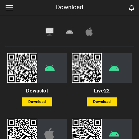
Download
Dewaslot
Live22
Download
Download