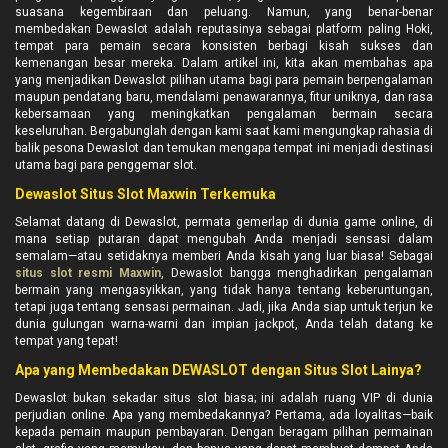
suasana kegembiraan dan peluang. Namun, yang benar-benar
membedakan Dewaslot adalah reputasinya sebagai platform paling Hoki,
tempat para pemain secara konsisten berbagi kisah sukses dan
kemenangan besar mereka. Dalam artikel ini, kita akan membahas apa
yang menjadikan Dewaslot pilihan utama bagi para pemain berpengalaman
maupun pendatang baru, mendalami penawarannya, fitur uniknya, dan rasa
kebersamaan yang meningkatkan pengalaman bermain secara
keseluruhan. Bergabunglah dengan kami saat kami mengungkap rahasia di
balik pesona Dewaslot dan temukan mengapa tempat ini menjadi destinasi
utama bagi para penggemar slot.
Dewaslot Situs Slot Maxwin Terkemuka
Selamat datang di Dewaslot, permata gemerlap di dunia game online, di
mana setiap putaran dapat mengubah Anda menjadi sensasi dalam
semalam—atau setidaknya memberi Anda kisah yang luar biasa! Sebagai
situs slot resmi Maxwin
, Dewaslot bangga menghadirkan pengalaman
bermain yang mengasyikkan, yang tidak hanya tentang keberuntungan,
tetapi juga tentang sensasi permainan. Jadi, jika Anda siap untuk terjun ke
dunia gulungan warna-warni dan impian jackpot, Anda telah datang ke
tempat yang tepat!
Apa yang Membedakan DEWASLOT dengan Situs Slot Lainya?
Dewaslot bukan sekadar situs slot biasa; ini adalah ruang VIP di dunia
perjudian online. Apa yang membedakannya? Pertama, ada loyalitas—baik
kepada pemain maupun pembayaran. Dengan beragam pilihan permainan