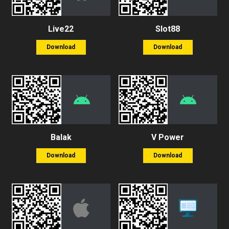
Live22
Slot88
Download
Download
Balak
V Power
Download
Download