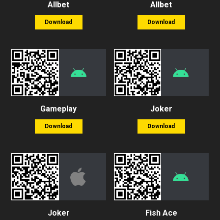
Allbet
Allbet
Download
Download
Gameplay
Joker
Download
Download
Joker
Fish Ace