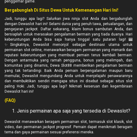
penggemar game.
Bergabunglah Di Situs Dewa Untuk Kemenangan Hari Ini!
Jadi, tunggu apa lagi? Salurkan jiwa ninja slot Anda dan bergabunglah
dengan Dewaslot hari ini! Selami dunia yang penuh tawa, petualangan, dan
pengejaran jackpot. Daftar sekarang, klaim bonus sambutan Anda, dan
bersiaplah untuk merasakan pengalaman bermain yang tiada duanya. Hari
keberuntungan Anda bisa saja hanya tinggal satu putaran lagi! 🎰
✨Singkatnya, Dewaslot menonjol sebagai destinasi utama untuk
permainan slot online, menawarkan beragam permainan yang menarik dan
reputasi keberuntungan yang membuat pemain terus kembali bermain.
Dengan antarmuka yang ramah pengguna, bonus yang melimpah, dan
komunitas yang dinamis, Dewa Slot88 memberikan pengalaman bermain
yang tak tertandingi. Baik Anda pemain berpengalaman maupun baru
memulai, Dewaslot mengundang Anda untuk menjelajahi penawarannya
dan membuktikan sendiri mengapa situs ini disebut sebagai situs slot
paling Hoki. Jadi, tunggu apa lagi? Nikmati keseruan dan kegembiraan
Dewaslot hari ini!
(FAQ)
Jenis permainan apa saja yang tersedia di Dewaslot?
Dewaslot menawarkan beragam permainan slot, termasuk slot klasik, slot
video, dan permainan jackpot progresif. Pemain dapat menikmati beragam
tema dan gaya permainan sesuai preferensi mereka.