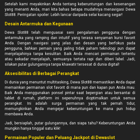
Setelah kami meyakinkan Anda tentang keberuntungan dan kesenangan
yang menanti Anda, mari kita bahas betapa mudahnya menavigasi Dewa
Slot88. Peringatan spoiler: Lebih lancar daripada selai kacang segar!
Desain Antarmuka dan Kegunaan
Dewa Slot88 telah menguasai seni pengalaman pengguna dengan
antarmuka yang ramping dan intuitif yang terasa senyaman kursi favorit
Anda. Dengan navigasi yang jelas dan desain yang berfokus pada
pengguna, bahkan pemain yang paling tidak paham teknologi pun dapat
menjelajahinya tanpa kesulitan. Baik Anda mencari permainan tertentu
atau sekadar menjelajah, semuanya tertata rapi dan diberi label. Jadi,
silakan putar gulungannya tanpa khawatir tersesat di dunia digital!
Aksesibilitas di Berbagai Perangkat
Di dunia yang menuntut multitasking, Dewa Slot88 memastikan Anda dapat
memainkan permainan slot favorit di mana pun dan kapan pun Anda mau.
Baik Anda menggunakan ponsel pintar saat bepergian atau bersantai di
tablet di rumah, platform ini sepenuhnya dioptimalkan untuk semua
perangkat. Ini adalah surga permainan yang tak pernah tidur,
memungkinkan Anda mengejar keberuntungan ke mana pun hidup
membawa Anda.
Jadi, bersiaplah, putar gulungannya, dan siapa tahu? Keberuntungan Anda
mungkin hanya tinggal satu klik!
Permainan Populer dan Peluang Jackpot di Dewaslot