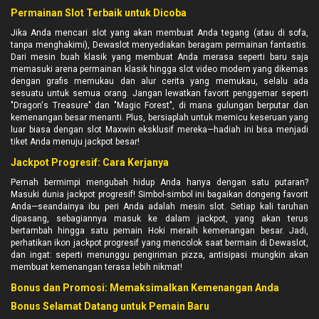
Permainan Slot Terbaik untuk Dicoba
Jika Anda mencari slot yang akan membuat Anda tegang (atau di sofa,
tanpa menghakimi), Dewaslot menyediakan beragam permainan fantastis.
Dari mesin buah klasik yang membuat Anda merasa seperti baru saja
memasuki arena permainan klasik hingga slot video modern yang dikemas
dengan grafis memukau dan alur cerita yang memukau, selalu ada
sesuatu untuk semua orang. Jangan lewatkan favorit penggemar seperti
"Dragon's Treasure" dan "Magic Forest", di mana gulungan berputar dan
kemenangan besar menanti. Plus, bersiaplah untuk memicu keseruan yang
luar biasa dengan slot Maxwin eksklusif mereka—hadiah ini bisa menjadi
tiket Anda menuju jackpot besar!
Jackpot Progresif: Cara Kerjanya
Pernah bermimpi mengubah hidup Anda hanya dengan satu putaran?
Masuki dunia jackpot progresif! Simbol-simbol ini bagaikan dongeng favorit
Anda—seandainya ibu peri Anda adalah mesin slot. Setiap kali taruhan
dipasang, sebagiannya masuk ke dalam jackpot, yang akan terus
bertambah hingga satu pemain Hoki meraih kemenangan besar. Jadi,
perhatikan ikon jackpot progresif yang mencolok saat bermain di Dewaslot,
dan ingat: seperti menunggu pengiriman pizza, antisipasi mungkin akan
membuat kemenangan terasa lebih nikmat!
Bonus dan Promosi: Memaksimalkan Kemenangan Anda
Bonus Selamat Datang untuk Pemain Baru