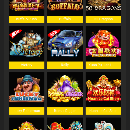
Buffalo Rush
Buffalo
50 Dragons
Victory
Rally
Xuan Pu Lian Huan
Lucky Fisherman
Bonus Digger
Huan Le Cai Shen