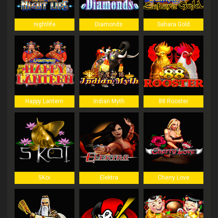
nightlife
Diamonds
Sahara Gold
Happy Lantern
Indian Myth
88 Rooster
5Koi
Elektra
Cherry Love