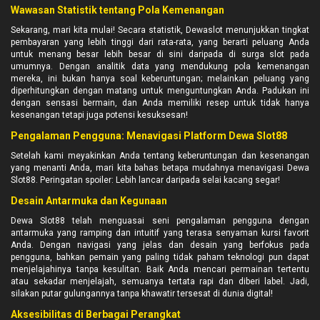
Wawasan Statistik tentang Pola Kemenangan
Sekarang, mari kita mulai! Secara statistik, Dewaslot menunjukkan tingkat
pembayaran yang lebih tinggi dari rata-rata, yang berarti peluang Anda
untuk menang besar lebih besar di sini daripada di surga slot pada
umumnya. Dengan analitik data yang mendukung pola kemenangan
mereka, ini bukan hanya soal keberuntungan; melainkan peluang yang
diperhitungkan dengan matang untuk menguntungkan Anda. Padukan ini
dengan sensasi bermain, dan Anda memiliki resep untuk tidak hanya
kesenangan tetapi juga potensi kesuksesan!
Pengalaman Pengguna: Menavigasi Platform Dewa Slot88
Setelah kami meyakinkan Anda tentang keberuntungan dan kesenangan
yang menanti Anda, mari kita bahas betapa mudahnya menavigasi Dewa
Slot88. Peringatan spoiler: Lebih lancar daripada selai kacang segar!
Desain Antarmuka dan Kegunaan
Dewa Slot88 telah menguasai seni pengalaman pengguna dengan
antarmuka yang ramping dan intuitif yang terasa senyaman kursi favorit
Anda. Dengan navigasi yang jelas dan desain yang berfokus pada
pengguna, bahkan pemain yang paling tidak paham teknologi pun dapat
menjelajahinya tanpa kesulitan. Baik Anda mencari permainan tertentu
atau sekadar menjelajah, semuanya tertata rapi dan diberi label. Jadi,
silakan putar gulungannya tanpa khawatir tersesat di dunia digital!
Aksesibilitas di Berbagai Perangkat