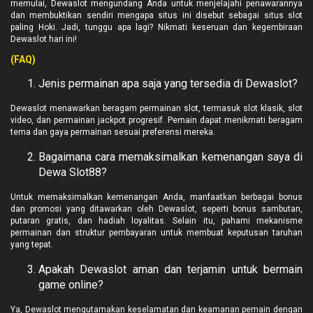
memulai, Dewaslot mengundang Anda untuk menjelajahi penawarannya
dan membuktikan sendiri mengapa situs ini disebut sebagai situs slot
paling Hoki. Jadi, tunggu apa lagi? Nikmati keseruan dan kegembiraan
Dewaslot hari ini!
(FAQ)
Jenis permainan apa saja yang tersedia di Dewaslot?
Dewaslot menawarkan beragam permainan slot, termasuk slot klasik, slot
video, dan permainan jackpot progresif. Pemain dapat menikmati beragam
tema dan gaya permainan sesuai preferensi mereka.
Bagaimana cara memaksimalkan kemenangan saya di
Dewa Slot88?
Untuk memaksimalkan kemenangan Anda, manfaatkan berbagai bonus
dan promosi yang ditawarkan oleh Dewaslot, seperti bonus sambutan,
putaran gratis, dan hadiah loyalitas. Selain itu, pahami mekanisme
permainan dan struktur pembayaran untuk membuat keputusan taruhan
yang tepat.
Apakah Dewaslot aman dan terjamin untuk bermain
game online?
Ya, Dewaslot mengutamakan keselamatan dan keamanan pemain dengan