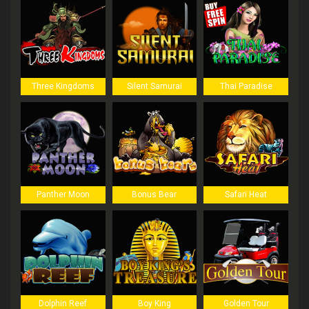
Three Kingdoms
Silent Samurai
Thai Paradise
Panther Moon
Bonus Bear
Safari Heat
Dolphin Reef
Boy King
Golden Tour