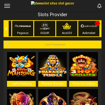
Slots Provider
Midas
Pegasus
GGSoft
Ace333
Askmebet
Joyful Mahjong
Pharaoh Stemple
Three Hot Chillies