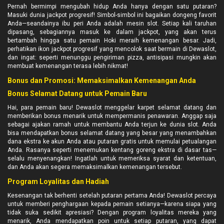
Pernah bermimpi mengubah hidup Anda hanya dengan satu putaran?
Masuki dunia jackpot progresif! Simbol-simbol ini bagaikan dongeng favorit
Anda—seandainya ibu peri Anda adalah mesin slot. Setiap kali taruhan
dipasang, sebagiannya masuk ke dalam jackpot, yang akan terus
bertambah hingga satu pemain Hoki meraih kemenangan besar. Jadi,
perhatikan ikon jackpot progresif yang mencolok saat bermain di Dewaslot,
dan ingat: seperti menunggu pengiriman pizza, antisipasi mungkin akan
membuat kemenangan terasa lebih nikmat!
Bonus dan Promosi: Memaksimalkan Kemenangan Anda
Bonus Selamat Datang untuk Pemain Baru
Hai, para pemain baru! Dewaslot menggelar karpet selamat datang dan
memberikan bonus menarik untuk mempermanis penawaran. Anggap saja
sebagai ajakan ramah untuk membantu Anda terjun ke dunia slot. Anda
bisa mendapatkan bonus selamat datang yang besar yang menambahkan
dana ekstra ke akun Anda atau putaran gratis untuk memulai petualangan
Anda. Rasanya seperti menemukan kentang goreng ekstra di dasar tas—
selalu menyenangkan! Ingatlah untuk memeriksa syarat dan ketentuan,
dan Anda akan segera memaksimalkan kemenangan tersebut.
Program Loyalitas dan Hadiah
Kesenangan tak berhenti setelah putaran pertama Anda! Dewaslot percaya
untuk memberi penghargaan kepada pemain setianya—karena siapa yang
tidak suka sedikit apresiasi? Dengan program loyalitas mereka yang
menarik, Anda mendapatkan poin untuk setiap putaran, yang dapat