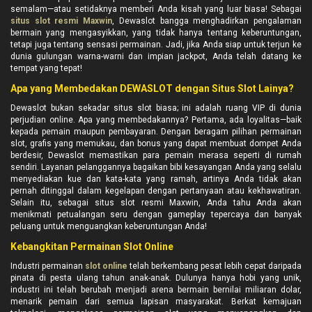
semalam—atau setidaknya memberi Anda kisah yang luar biasa! Sebagai
situs slot resmi Maxwin
, Dewaslot bangga menghadirkan pengalaman
bermain yang mengasyikkan, yang tidak hanya tentang keberuntungan,
tetapi juga tentang sensasi permainan. Jadi, jika Anda siap untuk terjun ke
dunia gulungan warna-warni dan impian jackpot, Anda telah datang ke
tempat yang tepat!
Apa yang Membedakan DEWASLOT dengan Situs Slot Lainya?
Dewaslot bukan sekadar situs slot biasa; ini adalah ruang VIP di dunia
perjudian online. Apa yang membedakannya? Pertama, ada loyalitas—baik
kepada pemain maupun pembayaran. Dengan beragam pilihan permainan
slot, grafis yang memukau, dan bonus yang dapat membuat dompet Anda
berdesir, Dewaslot memastikan para pemain merasa seperti di rumah
sendiri. Layanan pelanggannya bagaikan bibi kesayangan Anda yang selalu
menyediakan kue dan kata-kata yang ramah, artinya Anda tidak akan
pernah ditinggal dalam kegelapan dengan pertanyaan atau kekhawatiran.
Selain itu, sebagai situs slot resmi Maxwin, Anda tahu Anda akan
menikmati petualangan seru dengan gameplay tepercaya dan banyak
peluang untuk menguangkan keberuntungan Anda!
Kebangkitan Permainan Slot Online
Industri permainan
slot online
telah berkembang pesat lebih cepat daripada
pinata di pesta ulang tahun anak-anak. Dulunya hanya hobi yang unik,
industri ini telah berubah menjadi arena bermain bernilai miliaran dolar,
menarik pemain dari semua lapisan masyarakat. Berkat kemajuan