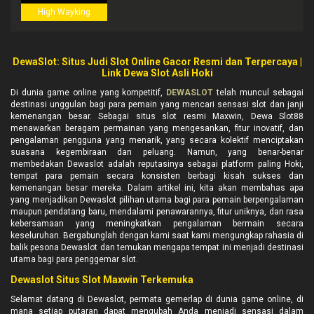
High Wayking
DewaSlot: Situs Judi Slot Online Gacor Resmi dan Terpercaya |
Link Dewa Slot Asli Hoki
Di dunia game online yang kompetitif,
DEWASLOT
telah muncul sebagai
destinasi unggulan bagi para pemain yang mencari sensasi slot dan janji
kemenangan besar. Sebagai situs slot resmi Maxwin, Dewa Slot88
menawarkan beragam permainan yang mengesankan, fitur inovatif, dan
pengalaman pengguna yang menarik, yang secara kolektif menciptakan
suasana kegembiraan dan peluang. Namun, yang benar-benar
membedakan Dewaslot adalah reputasinya sebagai platform paling Hoki,
tempat para pemain secara konsisten berbagi kisah sukses dan
kemenangan besar mereka. Dalam artikel ini, kita akan membahas apa
yang menjadikan Dewaslot pilihan utama bagi para pemain berpengalaman
maupun pendatang baru, mendalami penawarannya, fitur uniknya, dan rasa
kebersamaan yang meningkatkan pengalaman bermain secara
keseluruhan. Bergabunglah dengan kami saat kami mengungkap rahasia di
balik pesona Dewaslot dan temukan mengapa tempat ini menjadi destinasi
utama bagi para penggemar slot.
Dewaslot Situs Slot Maxwin Terkemuka
Selamat datang di Dewaslot, permata gemerlap di dunia game online, di
mana setiap putaran dapat mengubah Anda menjadi sensasi dalam