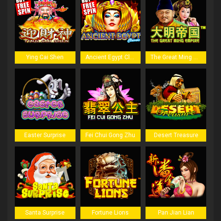
Ying Cai Shen
Ancient Egypt Classic
The Great Ming Empire
Easter Surprise
Fei Chui Gong Zhu
Desert Treasure
Santa Surprise
Fortune Lions
Pan Jian Lian