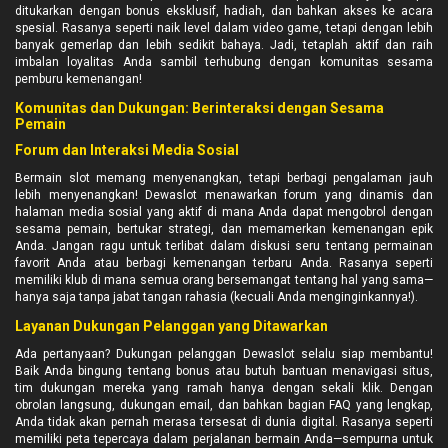
ditukarkan dengan bonus eksklusif, hadiah, dan bahkan akses ke acara
spesial. Rasanya seperti naik level dalam video game, tetapi dengan lebih
banyak gemerlap dan lebih sedikit bahaya. Jadi, tetaplah aktif dan raih
imbalan loyalitas Anda sambil terhubung dengan komunitas sesama
pemburu kemenangan!
Komunitas dan Dukungan: Berinteraksi dengan Sesama
Pemain
Forum dan Interaksi Media Sosial
Bermain slot memang menyenangkan, tetapi berbagi pengalaman jauh
lebih menyenangkan! Dewaslot menawarkan forum yang dinamis dan
halaman media sosial yang aktif di mana Anda dapat mengobrol dengan
sesama pemain, bertukar strategi, dan memamerkan kemenangan epik
Anda. Jangan ragu untuk terlibat dalam diskusi seru tentang permainan
favorit Anda atau berbagi kemenangan terbaru Anda. Rasanya seperti
memiliki klub di mana semua orang bersemangat tentang hal yang sama—
hanya saja tanpa jabat tangan rahasia (kecuali Anda menginginkannya!).
Layanan Dukungan Pelanggan yang Ditawarkan
Ada pertanyaan? Dukungan pelanggan Dewaslot selalu siap membantu!
Baik Anda bingung tentang bonus atau butuh bantuan menavigasi situs,
tim dukungan mereka yang ramah hanya dengan sekali klik. Dengan
obrolan langsung, dukungan email, dan bahkan bagian FAQ yang lengkap,
Anda tidak akan pernah merasa tersesat di dunia digital. Rasanya seperti
memiliki peta tepercaya dalam perjalanan bermain Anda—sempurna untuk