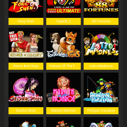
Feng Shen
Super8_2
88 Fortunes
Rome And Glory
Fortune Of The Fox
Lotto Madness
Geisha Story
Marilyn Monroe
Penguin Vacation