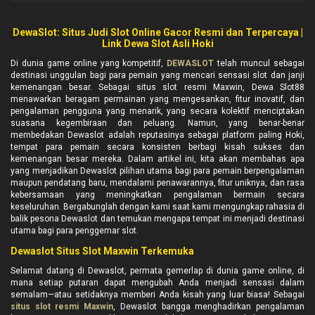
DewaSlot: Situs Judi Slot Online Gacor Resmi dan Terpercaya |
Link Dewa Slot Asli Hoki
Di dunia game online yang kompetitif,
DEWASLOT
telah muncul sebagai
destinasi unggulan bagi para pemain yang mencari sensasi slot dan janji
kemenangan besar. Sebagai situs slot resmi Maxwin, Dewa Slot88
menawarkan beragam permainan yang mengesankan, fitur inovatif, dan
pengalaman pengguna yang menarik, yang secara kolektif menciptakan
suasana kegembiraan dan peluang. Namun, yang benar-benar
membedakan Dewaslot adalah reputasinya sebagai platform paling Hoki,
tempat para pemain secara konsisten berbagi kisah sukses dan
kemenangan besar mereka. Dalam artikel ini, kita akan membahas apa
yang menjadikan Dewaslot pilihan utama bagi para pemain berpengalaman
maupun pendatang baru, mendalami penawarannya, fitur uniknya, dan rasa
kebersamaan yang meningkatkan pengalaman bermain secara
keseluruhan. Bergabunglah dengan kami saat kami mengungkap rahasia di
balik pesona Dewaslot dan temukan mengapa tempat ini menjadi destinasi
utama bagi para penggemar slot.
Dewaslot Situs Slot Maxwin Terkemuka
Selamat datang di Dewaslot, permata gemerlap di dunia game online, di
mana setiap putaran dapat mengubah Anda menjadi sensasi dalam
semalam—atau setidaknya memberi Anda kisah yang luar biasa! Sebagai
situs slot resmi Maxwin
, Dewaslot bangga menghadirkan pengalaman