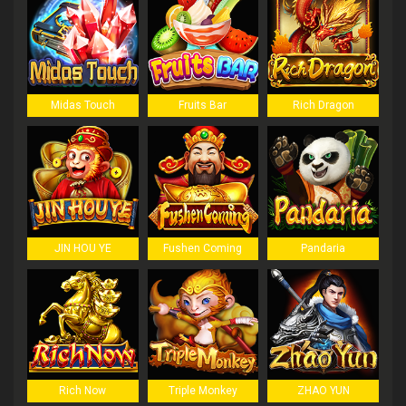
Midas Touch
Fruits Bar
Rich Dragon
JIN HOU YE
Fushen Coming
Pandaria
Rich Now
Triple Monkey
ZHAO YUN