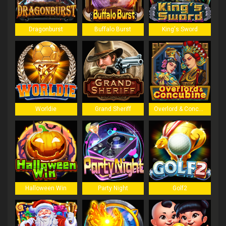
Dragonburst
Buffalo Burst
King's Sword
Worldie
Grand Sheriff
Overlord & Concubine
Halloween Win
Party Night
Golf2