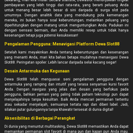
Sekarang, mari kita mulai! Secara statistik, Dewaslot menunjukkan tingkat
pembayaran yang lebih tinggi dari rata-rata, yang berarti peluang Anda
untuk menang besar lebih besar di sini daripada di surga slot pada
umumnya. Dengan analitik data yang mendukung pola kemenangan
mereka, ini bukan hanya soal keberuntungan; melainkan peluang yang
diperhitungkan dengan matang untuk menguntungkan Anda. Padukan ini
dengan sensasi bermain, dan Anda memiliki resep untuk tidak hanya
kesenangan tetapi juga potensi kesuksesan!
Pengalaman Pengguna: Menavigasi Platform Dewa Slot88
Setelah kami meyakinkan Anda tentang keberuntungan dan kesenangan
yang menanti Anda, mari kita bahas betapa mudahnya menavigasi Dewa
Slot88. Peringatan spoiler: Lebih lancar daripada selai kacang segar!
Desain Antarmuka dan Kegunaan
Dewa Slot88 telah menguasai seni pengalaman pengguna dengan
antarmuka yang ramping dan intuitif yang terasa senyaman kursi favorit
Anda. Dengan navigasi yang jelas dan desain yang berfokus pada
pengguna, bahkan pemain yang paling tidak paham teknologi pun dapat
menjelajahinya tanpa kesulitan. Baik Anda mencari permainan tertentu
atau sekadar menjelajah, semuanya tertata rapi dan diberi label. Jadi,
silakan putar gulungannya tanpa khawatir tersesat di dunia digital!
Aksesibilitas di Berbagai Perangkat
Di dunia yang menuntut multitasking, Dewa Slot88 memastikan Anda dapat
memainkan permainan slot favorit di mana pun dan kapan pun Anda mau.