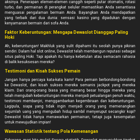
aksinya. Penerapan elemen-elemen canggih seperti putar otomatis, rotasi
turbo, dan permainan di perangkat seluler memastikan Anda senantiasa
menguasai pengalaman bermain Anda. Bayangkan Anda mendapatkan
yang terbaik dari dua dunia: sensasi kasino yang dipadukan dengan
kenyamanan bermain dari sofa Anda.
Faktor Keberuntungan: Mengapa Dewaslot Dianggap Paling
Hoki
Ah, keberuntungan! Makhluk yang sulit dipahami itu seolah punya pikiran
sendiri. Dalam hal slot online, Dewaslot telah membangun reputasi sebagai
situs paling Hoki. Tapi apakah itu hanya kebetulan atau semacam rahasia
di balik kesuksesan mereka?
Testimoni dan Kisah Sukses Pemain
Jangan hanya percaya kata-kata kami! Para pemain berbondong-bondong
ke Dewaslot, dan kisah sukses mereka semanis jackpot yang mereka
klaim. Dari orang-orang biasa yang menang besar hingga mereka yang
telah mengubah keberuntungan mereka menjadi petualangan penuh waktu,
testimoni membanjiri, menggambarkan kegembiraan dan keberuntungan.
Lagipula, siapa yang tidak ingin menjadi orang yang memenangkan
sejumlah uang yang mengubah hidup sambil menyeruput secangkir kopi?
Dewaslot tidak hanya menawarkan permainan, tetapi juga kesempatan
untuk mewujudkan impian!
Wawasan Statistik tentang Pola Kemenangan