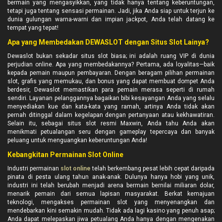
bermain yang mengasyikkan, yang tidak hanya tentang keberuntungan,
tetapi juga tentang sensasi permainan. Jadi, jika Anda siap untuk terjun ke
dunia gulungan warna-warni dan impian jackpot, Anda telah datang ke
tempat yang tepat!
Apa yang Membedakan DEWASLOT dengan Situs Slot Lainya?
Dewaslot bukan sekadar situs slot biasa; ini adalah ruang VIP di dunia
perjudian online. Apa yang membedakannya? Pertama, ada loyalitas—baik
kepada pemain maupun pembayaran. Dengan beragam pilihan permainan
slot, grafis yang memukau, dan bonus yang dapat membuat dompet Anda
berdesir, Dewaslot memastikan para pemain merasa seperti di rumah
sendiri. Layanan pelanggannya bagaikan bibi kesayangan Anda yang selalu
menyediakan kue dan kata-kata yang ramah, artinya Anda tidak akan
pernah ditinggal dalam kegelapan dengan pertanyaan atau kekhawatiran.
Selain itu, sebagai situs slot resmi Maxwin, Anda tahu Anda akan
menikmati petualangan seru dengan gameplay tepercaya dan banyak
peluang untuk menguangkan keberuntungan Anda!
Kebangkitan Permainan Slot Online
Industri permainan
slot online
telah berkembang pesat lebih cepat daripada
pinata di pesta ulang tahun anak-anak. Dulunya hanya hobi yang unik,
industri ini telah berubah menjadi arena bermain bernilai miliaran dolar,
menarik pemain dari semua lapisan masyarakat. Berkat kemajuan
teknologi, mengakses permainan slot yang menyenangkan dan
mendebarkan kini semakin mudah. Tidak ada lagi kasino yang penuh asap;
Anda dapat melepaskan jiwa petualang Anda hanya dengan mengenakan